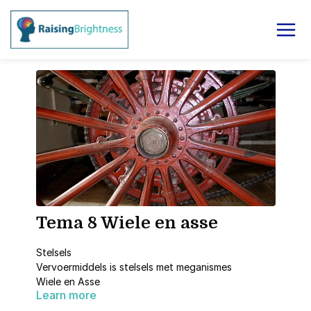
Tema 8 Wiele en asse
Stelsels
Vervoermiddels is stelsels met meganismes
Wiele en Asse
Learn more
Ontwikkeling van die wiel oor die jare