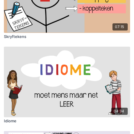
07:15
Skryftekens
04:34
Idiome