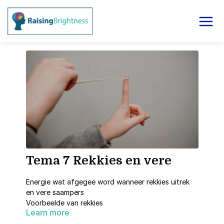
Tema 7 Rekkies en vere
Energie wat afgegee word wanneer rekkies uitrek
en vere saampers
Voorbeelde van rekkies
Learn more
Voorbeelde van vere
Gestoorde energie na Bewegings energie