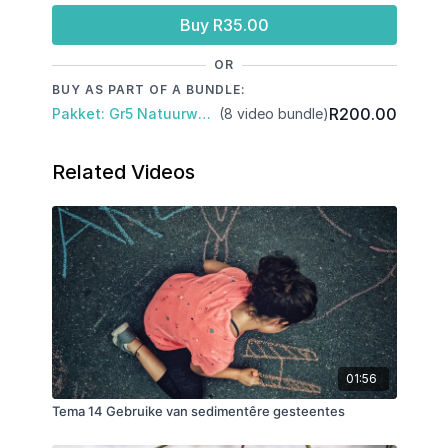
Buy R35.00
OR
BUY AS PART OF A BUNDLE:
R200.00
Pakket: Gr5 Natuurwetenskap & Tegnologie: Kwartaal 3
(8 video bundle)
Related Videos
01:56
Tema 14 Gebruike van sedimentêre gesteentes