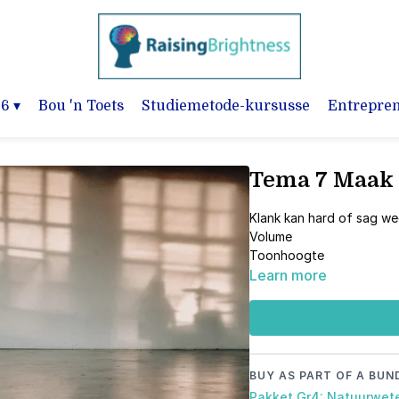
-6
▾
Bou 'n Toets
Studiemetode-kursusse
Entrepre
Tema 7 Maak 
Klank kan hard of sag we
Volume
Toonhoogte
Learn more
BUY AS PART OF A BUN