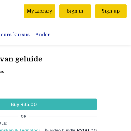
My Library
Sign in
Sign up
neurs-kursus
Ander
van geluide
es
Buy R35.00
OR
DLE:
R200.00
Pakket Gr4: Natuurwetenskap & Tegnologie: Kwartaal 3
(8 video bundle)