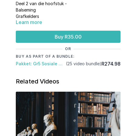
Deel 2 van die hoofstuk -
Balseming
Grafkelders
Learn more
Farao's
Buy R35.00
OR
BUY AS PART OF A BUNDLE:
R274.98
Pakket: Gr5 Sosiale Wetenskappe: Kwartaal 3
(25 video bundle)
Related Videos