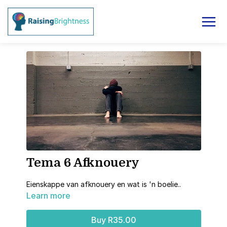
Tema 6 Afknouery
Eienskappe van afknouery en wat is 'n boelie..
Learn more
Buy R35.00