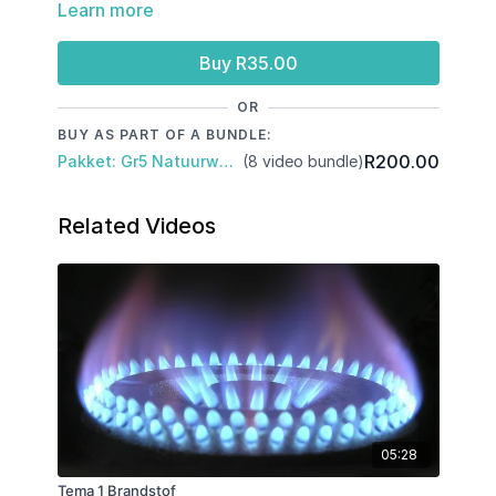
Learn more
Ander energiebronne vir elektrisiteits-opwekking
Buy R35.00
OR
BUY AS PART OF A BUNDLE:
R200.00
Pakket: Gr5 Natuurwetenskap & Tegnologie: Kwartaal 3
(8 video bundle)
Related Videos
05:28
Tema 1 Brandstof