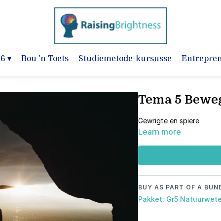
-6
▾
Bou 'n Toets
Studiemetode-kursusse
Entrepre
Tema 5 Bewe
Gewrigte en spiere
Learn more
BUY AS PART OF A BUN