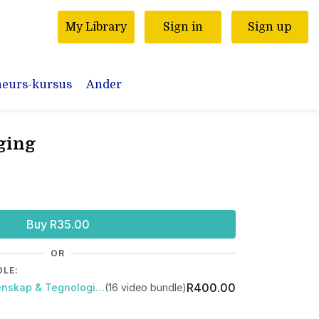
My Library
Sign in
Sign up
neurs-kursus
Ander
ging
Buy R35.00
OR
DLE:
R400.00
Pakket: Gr5 Natuurwetenskap & Tegnologie: Kwartaal 1 en 2
(16 video bundle)