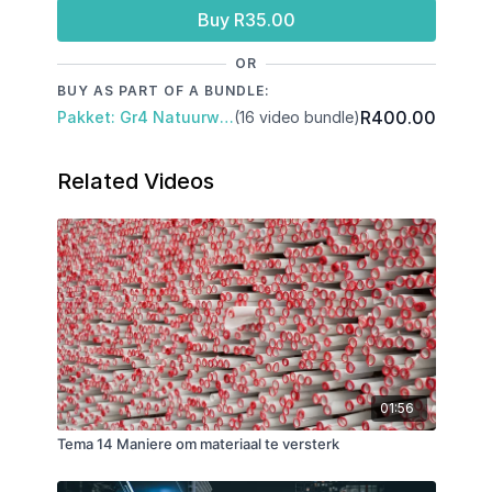
Buy R35.00
OR
BUY AS PART OF A BUNDLE:
R400.00
Pakket: Gr4 Natuurwetenskap & Tegnologie: Kwartaal 1 en 2
(16 video bundle)
Related Videos
01:56
Tema 14 Maniere om materiaal te versterk