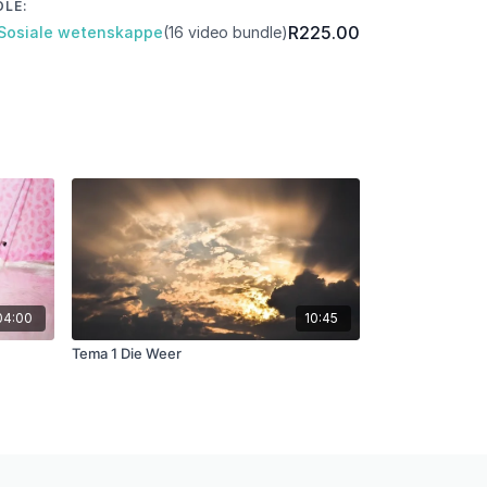
DLE:
R225.00
 Sosiale wetenskappe
(16 video bundle)
04:00
10:45
Tema 1 Die Weer