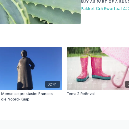
BUY AS PART OF A BUN
Pakket Gr5 Kwartaal 4:
02:41
 Mense se prestasie: Frances
Tema 2 Reënval
n die Noord-Kaap