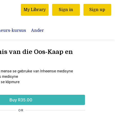
My Library
Sign in
Sign up
neurs-kursus
Ander
is van die Oos-Kaap en
 mense se gebruike van Inheemse medisyne
s medisyne
se klipmure
Buy R35.00
OR