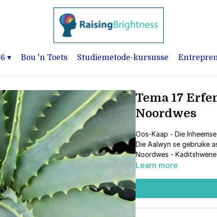
-6
▾
Bou 'n Toets
Studiemetode-kursusse
Entrepre
Tema 17 Erfen
Noordwes
Oos-Kaap - Die Inheemse
Die Aalwyn se gebruike a
Noordwes - Kaditshwene 
Learn more