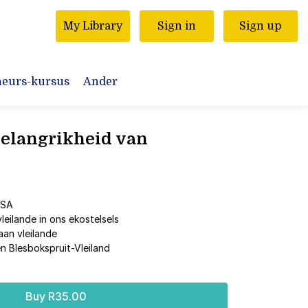
My Library
Sign in
Sign up
neurs-kursus
Ander
Belangrikheid van
 SA
leilande in ons ekostelsels
aan vleilande
n Blesbokspruit-Vleiland
Buy R35.00