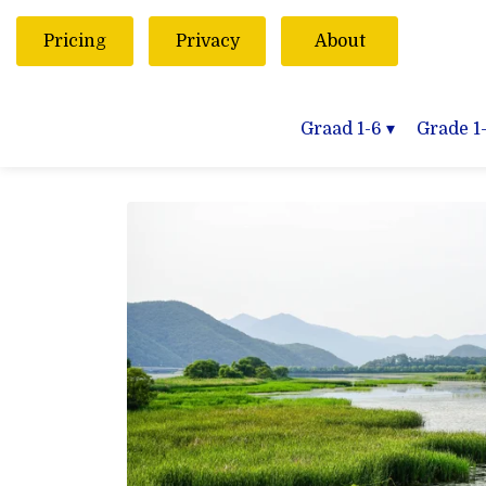
Pricing
Privacy
About
Graad 1-6
▾
Grade 1