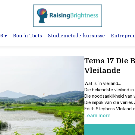
-6
▾
Bou 'n Toets
Studiemetode-kursusse
Entrepre
Tema 17 Die 
Vleilande
Wat is `n vleiland...
Die bekendste vleiland in
Die noodsaaklikheid van v
Die impak van die verlies 
Edith Stephens Vleiland e
Learn more