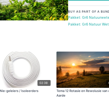
BUY AS PART OF A BUN
Pakket: Gr6 Natuurwete
02:38
Nie-geleiers / Isoleerders
Tema 12 Rotasie en Rewolusie van 
Aarde