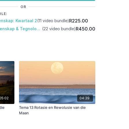
OR
DLE:
R225.00
nskap: Kwartaal 2
(11 video bundle)
R450.00
Pakket: Gr6 Natuur Wetenskap & Tegnologie: Kwartaal 1 & 2
(22 video bundle)
05:02
04:39
die
Tema 13 Rotasie en Rewolusie van die
Maan