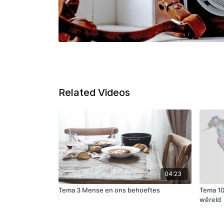
Related Videos
04:23
Tema 3 Mense en ons behoeftes
Tema 10 
wêreld