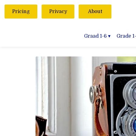
Pricing
Privacy
About
Graad 1-6
▾
Grade 1