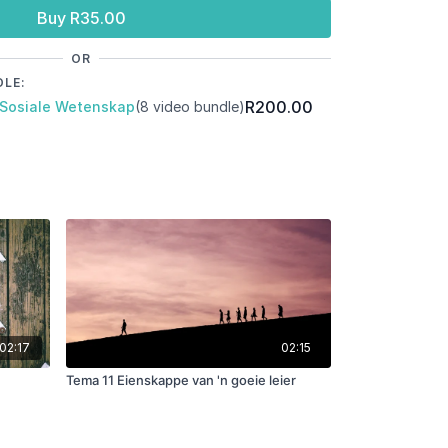
Buy R35.00
OR
DLE:
R200.00
 Sosiale Wetenskap
(8 video bundle)
02:17
02:15
Tema 11 Eienskappe van 'n goeie leier