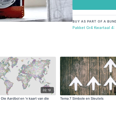
BUY AS PART OF A BUN
Pakket Gr4 Kwartaal 4:
02:19
Die Aardbol en 'n kaart van die
Tema 7 Simbole en Sleutels