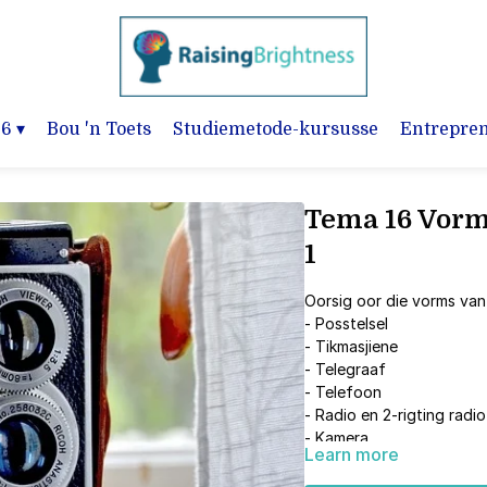
-6
▾
Bou 'n Toets
Studiemetode-kursusse
Entrepre
Tema 16 Vorm
1
Oorsig oor die vorms va
- Posstelsel
- Tikmasjiene
- Telegraaf
- Telefoon
- Radio en 2-rigting radio
- Kamera
Learn more