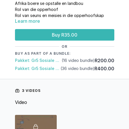
Afrika boere se opstalle en landbou
Rol van die opperhoof
Rol van seuns en meisies in die opperhoofskap
Learn more
Rol van beeste onder die swart boere
Buy R35.00
OR
BUY AS PART OF A BUNDLE:
R200.00
Pakket: Gr5 Sosiale Wetenskap: Kwartaal 2
(16 video bundle)
R400.00
Pakket: Gr5 Sosiale Wetenskappe Kwartaal 1 en 2
(36 video bundle)
3 VIDEOS
Video