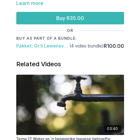
Learn more
Faktore wat bepaal wat kinders eet
Buy R35.00
OR
BUY AS PART OF A BUNDLE:
R100.00
Pakket: Gr 5 Lewensvaardighede: Kwartaal 3
(4 video bundle)
Related Videos
03:40
Tema 12 Water as 'n belangrike basiese behoefte