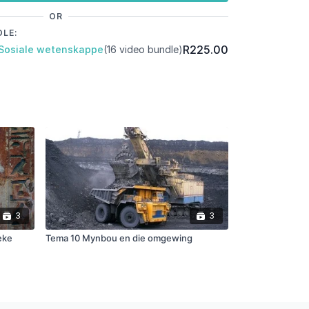
OR
DLE:
R225.00
 Sosiale wetenskappe
(16 video bundle)
3
3
eke
Tema 10 Mynbou en die omgewing