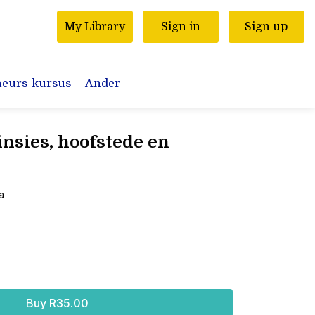
My Library
Sign in
Sign up
neurs-kursus
Ander
nsies, hoofstede en
a
Buy R35.00