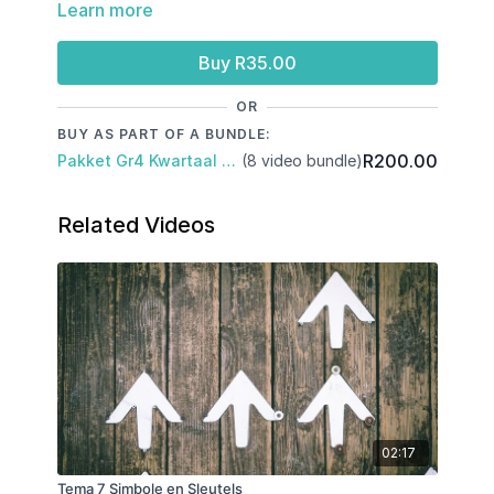
Learn more
Buy R35.00
OR
BUY AS PART OF A BUNDLE:
R200.00
Pakket Gr4 Kwartaal 4: Sosiale Wetenskap
(8 video bundle)
Related Videos
02:17
Tema 7 Simbole en Sleutels