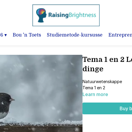
-6
▾
Bou 'n Toets
Studiemetode-kursusse
Entrepre
Tema 1 en 2 
dinge
Natuurwetenskappe
Tema 1 en 2
Learn more
Buy b