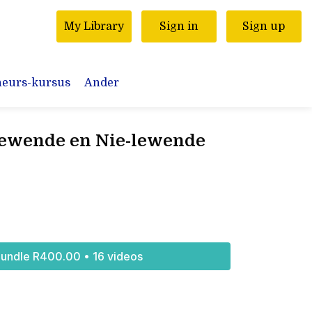
My Library
Sign in
Sign up
neurs-kursus
Ander
Lewende en Nie-lewende
undle R400.00 • 16 videos