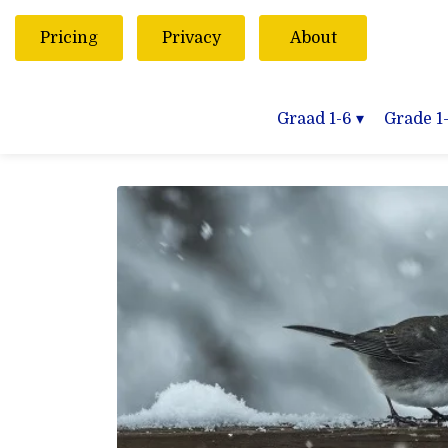
Pricing
Privacy
About
Graad 1-6
▾
Grade 1