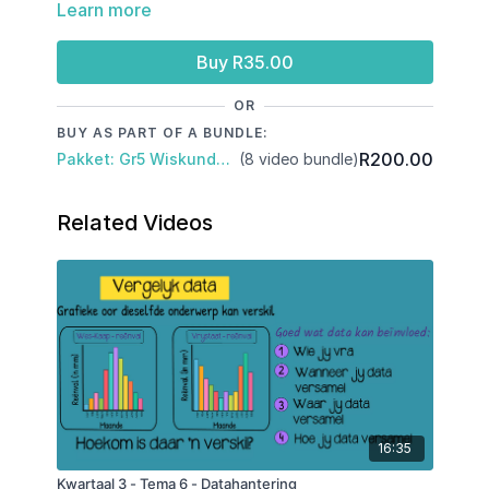
Learn more
Rangskikking van temperature van hoogste na
laagste
Minimum en maximum temperature
Buy R35.00
Die skat van temperature
OR
BUY AS PART OF A BUNDLE:
R200.00
Pakket: Gr5 Wiskunde: Kwartaal 3
(8 video bundle)
Related Videos
16:35
Kwartaal 3 - Tema 6 - Datahantering