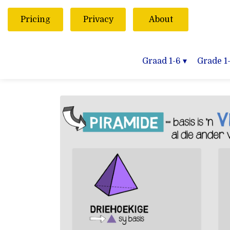
Pricing
Privacy
About
Graad 1-6
▾
Grade 1