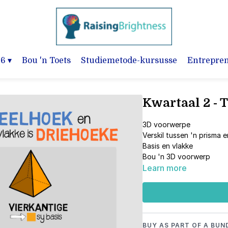
-6
▾
Bou 'n Toets
Studiemetode-kursusse
Entrepre
Kwartaal 2 - 
3D voorwerpe
Verskil tussen 'n prisma 
Basis en vlakke
Bou 'n 3D voorwerp
Learn more
BUY AS PART OF A BUN