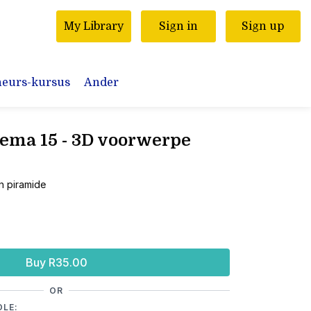
My Library
Sign in
Sign up
neurs-kursus
Ander
Tema 15 - 3D voorwerpe
en piramide
Buy R35.00
OR
DLE: