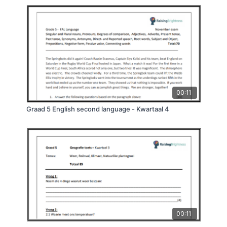
00:11
Graad 5 English second language - Kwartaal 4
00:11