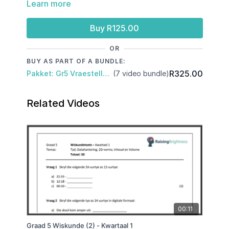
Learn more
Wiskunde
NWT
SW
Buy R125.00
OR
BUY AS PART OF A BUNDLE:
R325.00
Pakket: Gr5 Vraestelle: Kwartaal 1 & 2 & Junie Eksamen
(7 video bundle)
Related Videos
00:11
Graad 5 Wiskunde (2) - Kwartaal 1