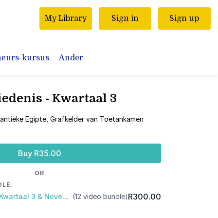
My Library
Sign in
Sign up
neurs-kursus
Ander
edenis - Kwartaal 3
n antieke Egipte, Grafkelder van Toetankamen
Buy R35.00
OR
DLE:
R300.00
Pakket: Gr5 Vraestelle: Kwartaal 3 & November Eksamen
(12 video bundle)