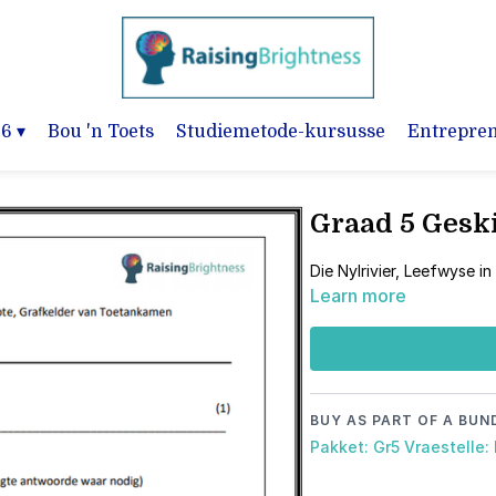
-6
▾
Bou 'n Toets
Studiemetode-kursusse
Entrepre
Graad 5 Geski
Die Nylrivier, Leefwyse i
Learn more
BUY AS PART OF A BUN