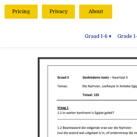
Pricing
Privacy
About
Graad 1-6
▾
Grade 1