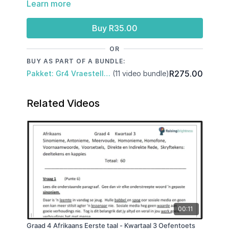
Learn more
Voorsetsels, Bywoorde, Samestellings, Ontkenning,
Lydende en bedrywende vorm, Direkte- en indirekte
rede, Leestekens
Buy R35.00
OR
BUY AS PART OF A BUNDLE:
R275.00
Pakket: Gr4 Vraestelle: Kwartaal 3 & November Eksamen
(11 video bundle)
Related Videos
00:11
Graad 4 Afrikaans Eerste taal - Kwartaal 3 Oefentoets