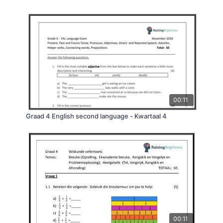
00:11
Graad 4 English second language - Kwartaal 4
00:11