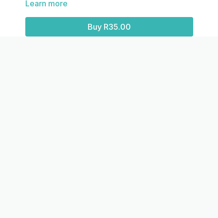
Learn more
Rangskik getalle in dalende en stygende orde
Buy R35.00