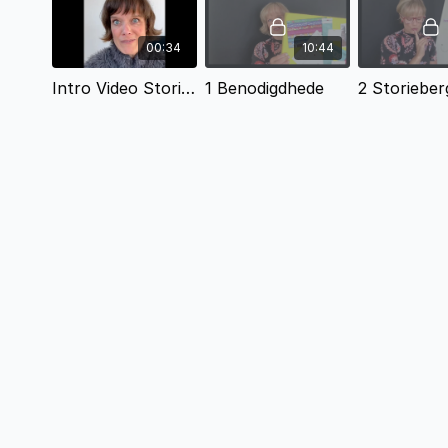
ligging, konflik, klimaks, begin, middel en einde. Dan
gaan jy 'n storie skryf deur jou storiegeraamte te
gebruik. Jy hoef nooit weer te sukkel om 'n storie
00:34
10:44
te bou nie.
Intro Video Storiemakerkursus
1 Benodigdhede
2 Storieber