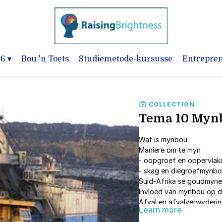
-6
▾
Bou 'n Toets
Studiemetode-kursusse
Entrepre
COLLECTION
Tema 10 Myn
Wat is mynbou
Maniere om te myn
- oopgroef en oppervla
- skag en diegroefmynb
Suid-Afrika se goudmyne
Invloed van mynbou op 
Afval en afvalverwyderi
Learn more