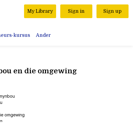
My Library
Sign in
Sign up
neurs-kursus
Ander
bou en die omgewing
kmynbou
ou
die omgewing
ng