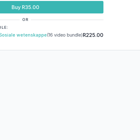
Buy R35.00
OR
DLE:
R225.00
 Sosiale wetenskappe
(16 video bundle)