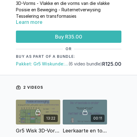
3D-Vorms - Vlakke en die vorms van die vlakke
Posisie en Beweging - Ruiternetverwysing
Tesselering en transformasies
Learn more
Buy R35.00
OR
BUY AS PART OF A BUNDLE:
R125.00
Pakket: Gr5 Wiskunde: Kwartaal 4
(6 video bundle)
2 VIDEOS
13:22
00:11
Gr5 Wisk 3D-Vorms; Posisie en Beweging; Transformasies (Kw4).mp4
Leerkaarte en toets