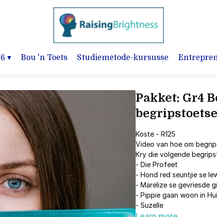
-6
▾
Bou 'n Toets
Studiemetode-kursusse
Entrepre
Pakket: Gr4 B
begripstoetse
Koste - R125
Video van hoe om begrip
Kry die volgende begrips
- Die Profeet
- Hond red seuntjie se le
- Marelize se gevriesde 
- Pippie gaan woon in Hu
- Suzelle
Learn more