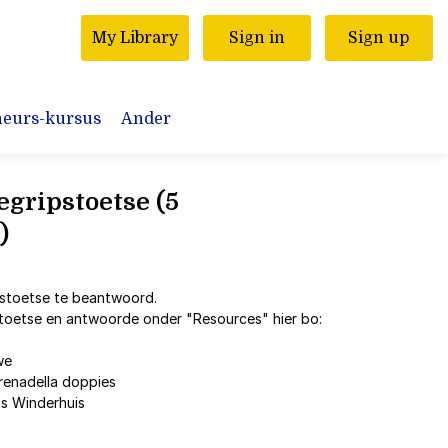
My Library
Sign in
Sign up
neurs-kursus
Ander
egripstoetse (5
)
stoetse te beantwoord.
toetse en antwoorde onder "Resources" hier bo:
we
grenadella doppies
is Winderhuis