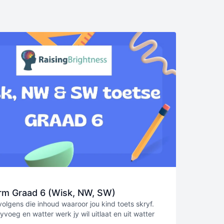
rm Graad 6 (Wisk, NW, SW)
volgens die inhoud waaroor jou kind toets skryf.
byvoeg en watter werk jy wil uitlaat en uit watter
ind werk.