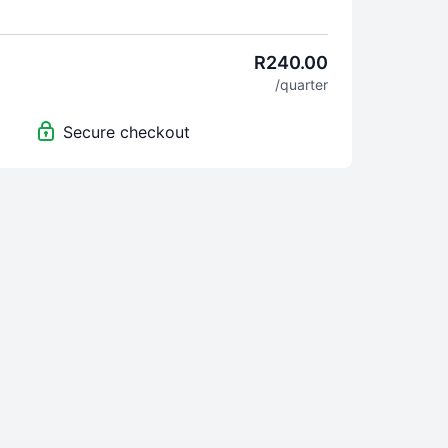
r in hierdie subskripsie: Wiskunde,
p&tegnologie uit Platinum of Oxford handboek,
appe uit Platinum of Viva handboek.
R240.00
maande subskripsie vir R150, en jy kan jou
/quarter
getyd kanseleer (besoek jou 'Dashboard' om te
Secure checkout