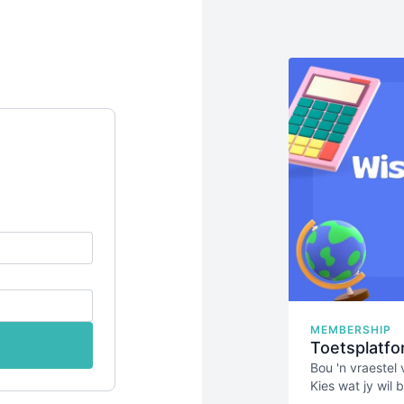
MEMBERSHIP
Toetsplatfo
Bou 'n vraestel 
Kies wat jy wil 
handboek jou k