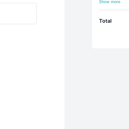
Vakke beskikbaa
Natuurwetenska
Sosiale wetensk
Total
Hierdie is 'n 3-
subskripsie eni
kanseleer).